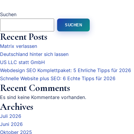
mehrere
Suchen
Varianten
auf.
SUCHEN
Die
Recent Posts
Optionen
Matrix verlassen
können
Deutschland hinter sich lassen
auf
US LLC statt GmbH
der
Webdesign SEO Komplettpaket: 5 Ehrliche Tipps für 2026
Produktseite
Schnelle Website plus SEO: 6 Echte Tipps für 2026
gewählt
Recent Comments
werden
Es sind keine Kommentare vorhanden.
Archives
Juli 2026
Juni 2026
Oktober 2025