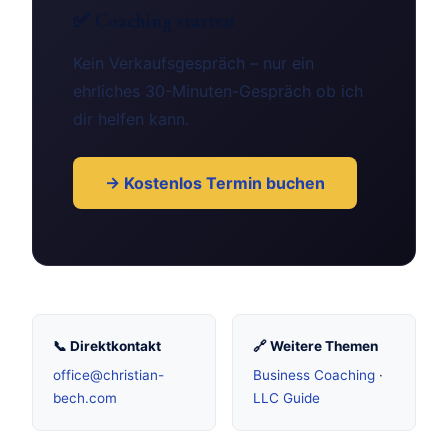
✅ Coaching starten
Kein Verkaufsgespräch – nur ein
ehrliches 30-Minuten-Gespräch ob ich
dir helfen kann.
→ Kostenlos Termin buchen
📞 Direktkontakt
🔗 Weitere Themen
office@christian-
Business Coaching
·
bech.com
LLC Guide