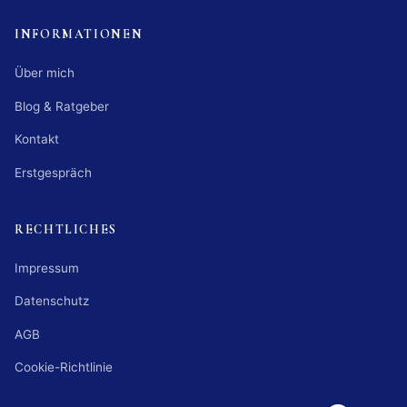
INFORMATIONEN
Über mich
Blog & Ratgeber
Kontakt
Erstgespräch
RECHTLICHES
Impressum
Kundenbewertungen und Erfahrungen zu
Christian Bech
Datenschutz
SEHR GUT
AGB
%
100
Empfehlungen auf
Cookie-Richtlinie
ProvenExpert.com
5,00
/
4,92