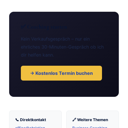
✅ Coaching starten
Kein Verkaufsgespräch – nur ein
ehrliches 30-Minuten-Gespräch ob ich
dir helfen kann.
→ Kostenlos Termin buchen
📞 Direktkontakt
🔗 Weitere Themen
office@christian-
Business Coaching
·