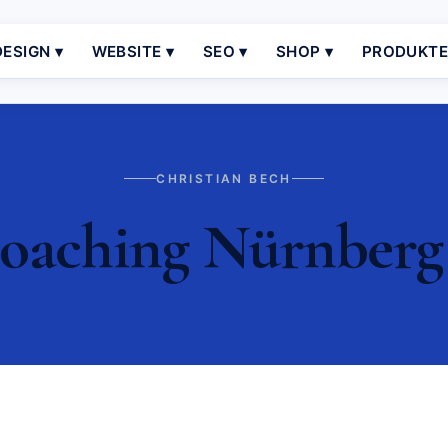
ESIGN ▾
WEBSITE ▾
SEO ▾
SHOP ▾
PRODUKT
CHRISTIAN BECH
oaching Nürnberg 