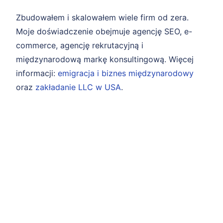
Zbudowałem i skalowałem wiele firm od zera.
Moje doświadczenie obejmuje agencję SEO, e-
commerce, agencję rekrutacyjną i
międzynarodową markę konsultingową. Więcej
informacji:
emigracja i biznes międzynarodowy
oraz
zakładanie LLC w USA
.