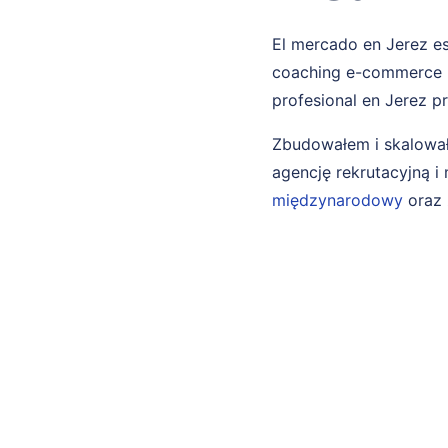
El mercado en Jerez es
coaching e-commerce m
profesional en Jerez p
Zbudowałem i skalował
agencję rekrutacyjną 
międzynarodowy
oraz