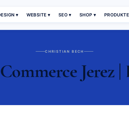
ESIGN ▾
WEBSITE ▾
SEO ▾
SHOP ▾
PRODUKT
CHRISTIAN BECH
Commerce Jerez | 