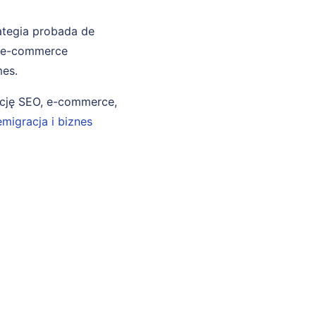
ategia probada de
g e-commerce
mes.
ncję SEO, e-commerce,
emigracja i biznes