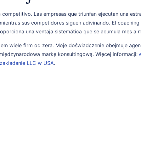
 competitivo. Las empresas que triunfan ejecutan una estr
ientras sus competidores siguen adivinando. El coachin
roporciona una ventaja sistemática que se acumula mes a 
em wiele firm od zera. Moje doświadczenie obejmuje age
i międzynarodową markę konsultingową. Więcej informacji:
zakładanie LLC w USA
.