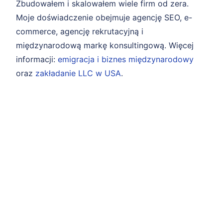
Zbudowałem i skalowałem wiele firm od zera.
Moje doświadczenie obejmuje agencję SEO, e-
commerce, agencję rekrutacyjną i
międzynarodową markę konsultingową. Więcej
informacji:
emigracja i biznes międzynarodowy
oraz
zakładanie LLC w USA
.