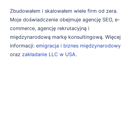
Zbudowałem i skalowałem wiele firm od zera.
Moje doświadczenie obejmuje agencję SEO, e-
commerce, agencję rekrutacyjną i
międzynarodową markę konsultingową. Więcej
informacji:
emigracja i biznes międzynarodowy
oraz
zakładanie LLC w USA
.