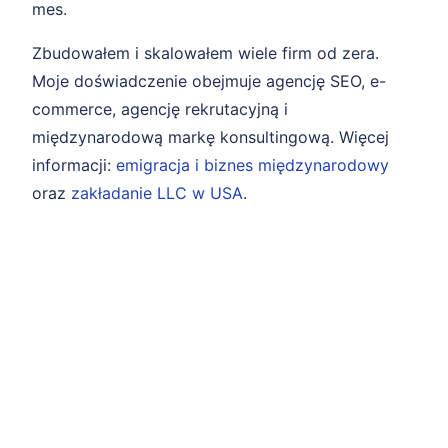
mes.
Zbudowałem i skalowałem wiele firm od zera.
Moje doświadczenie obejmuje agencję SEO, e-
commerce, agencję rekrutacyjną i
międzynarodową markę konsultingową. Więcej
informacji:
emigracja i biznes międzynarodowy
oraz
zakładanie LLC w USA
.