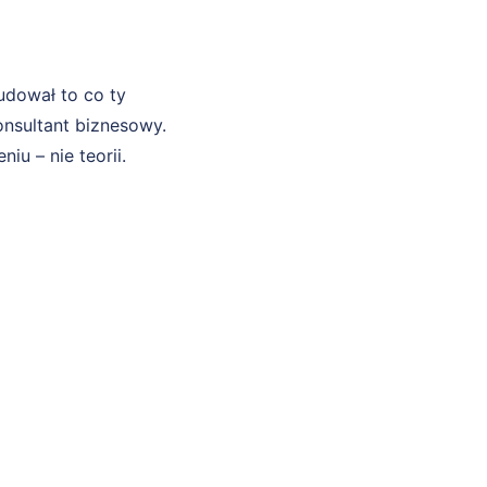
udował to co ty
nsultant biznesowy.
u – nie teorii.