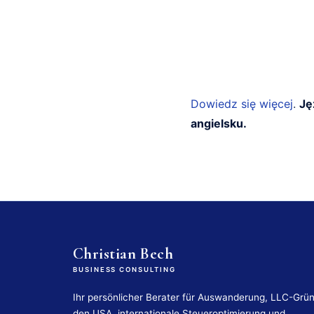
Dowiedz się więcej
.
Ję
angielsku.
Christian Bech
BUSINESS CONSULTING
Ihr persönlicher Berater für Auswanderung, LLC-Grü
den USA, internationale Steueroptimierung und