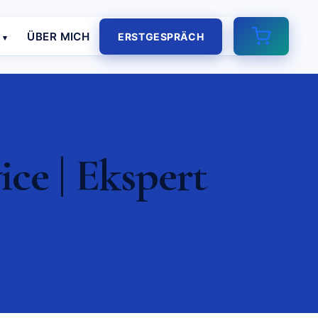
E
ÜBER MICH
ERSTGESPRÄCH
e | Ekspert