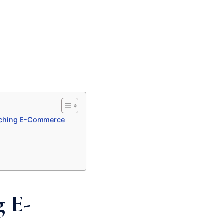
aching E-Commerce
g E-