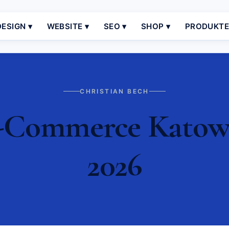
ESIGN ▾
WEBSITE ▾
SEO ▾
SHOP ▾
PRODUKT
CHRISTIAN BECH
-Commerce Katowic
2026