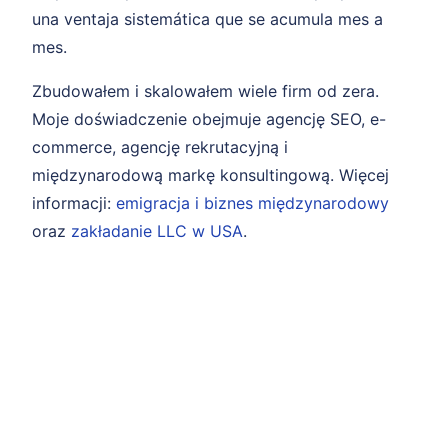
una ventaja sistemática que se acumula mes a
mes.
Zbudowałem i skalowałem wiele firm od zera.
Moje doświadczenie obejmuje agencję SEO, e-
commerce, agencję rekrutacyjną i
międzynarodową markę konsultingową. Więcej
informacji:
emigracja i biznes międzynarodowy
oraz
zakładanie LLC w USA
.