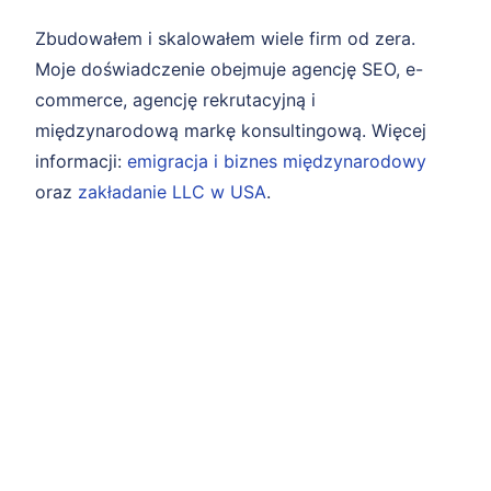
Zbudowałem i skalowałem wiele firm od zera.
Moje doświadczenie obejmuje agencję SEO, e-
commerce, agencję rekrutacyjną i
międzynarodową markę konsultingową. Więcej
informacji:
emigracja i biznes międzynarodowy
oraz
zakładanie LLC w USA
.