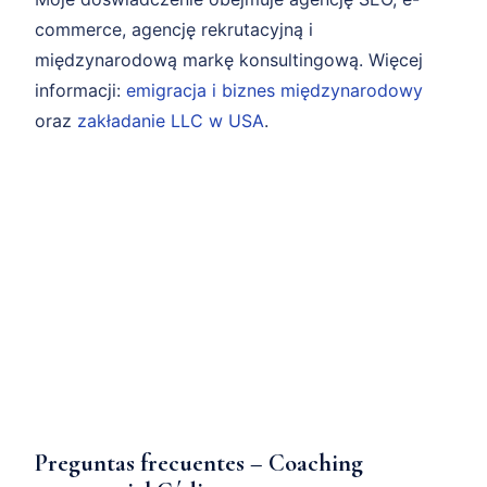
commerce, agencję rekrutacyjną i
międzynarodową markę konsultingową. Więcej
informacji:
emigracja i biznes międzynarodowy
oraz
zakładanie LLC w USA
.
Preguntas frecuentes – Coaching