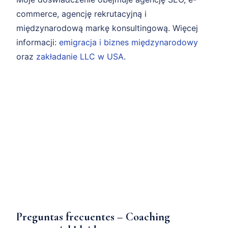
commerce, agencję rekrutacyjną i
międzynarodową markę konsultingową. Więcej
informacji:
emigracja i biznes międzynarodowy
oraz
zakładanie LLC w USA
.
Preguntas frecuentes – Coaching