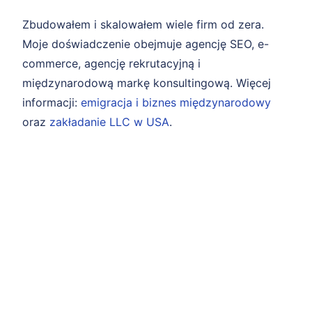
Zbudowałem i skalowałem wiele firm od zera.
Moje doświadczenie obejmuje agencję SEO, e-
commerce, agencję rekrutacyjną i
międzynarodową markę konsultingową. Więcej
informacji:
emigracja i biznes międzynarodowy
oraz
zakładanie LLC w USA
.