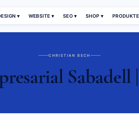
ESIGN ▾
WEBSITE ▾
SEO ▾
SHOP ▾
PRODUKT
CHRISTIAN BECH
esarial Sabadell 