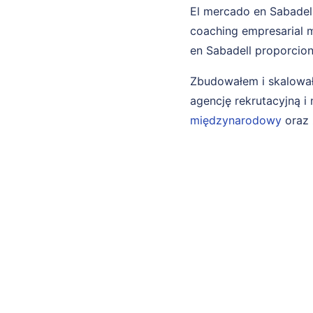
El mercado en Sabadell
coaching empresarial m
en Sabadell proporcion
Zbudowałem i skalował
agencję rekrutacyjną 
międzynarodowy
oraz