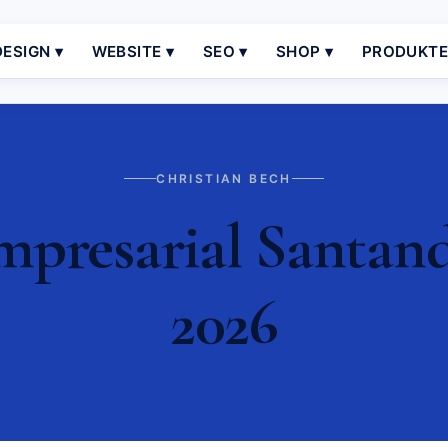
ESIGN ▾
WEBSITE ▾
SEO ▾
SHOP ▾
PRODUKT
CHRISTIAN BECH
presarial Santand
2026