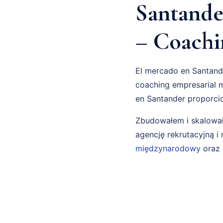
Santander
– Coachi
El mercado en Santande
coaching empresarial m
en Santander proporci
Zbudowałem i skalował
agencję rekrutacyjną 
międzynarodowy
oraz