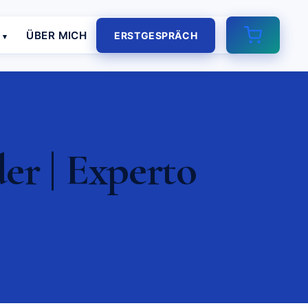
E
ÜBER MICH
ERSTGESPRÄCH
er | Experto