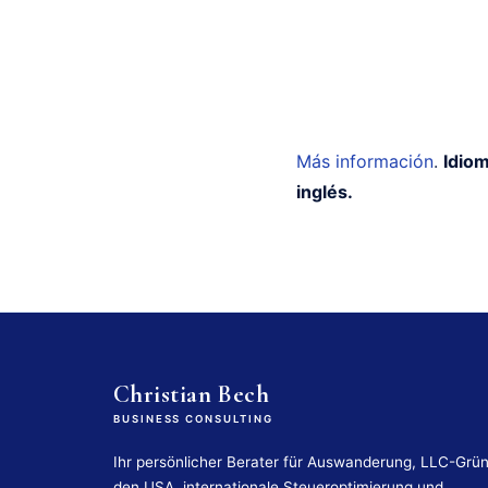
Más información
.
Idiom
inglés.
Christian Bech
BUSINESS CONSULTING
Ihr persönlicher Berater für Auswanderung, LLC-Grü
den USA, internationale Steueroptimierung und