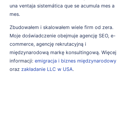
una ventaja sistemática que se acumula mes a
mes.
Zbudowałem i skalowałem wiele firm od zera.
Moje doświadczenie obejmuje agencję SEO, e-
commerce, agencję rekrutacyjną i
międzynarodową markę konsultingową. Więcej
informacji:
emigracja i biznes międzynarodowy
oraz
zakładanie LLC w USA
.