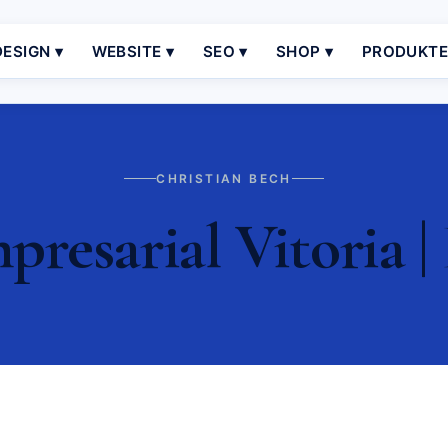
ESIGN ▾
WEBSITE ▾
SEO ▾
SHOP ▾
PRODUKT
CHRISTIAN BECH
resarial Vitoria |