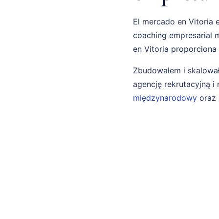
El mercado en Vitoria 
coaching empresarial m
en Vitoria proporciona
Zbudowałem i skalował
agencję rekrutacyjną 
międzynarodowy
oraz