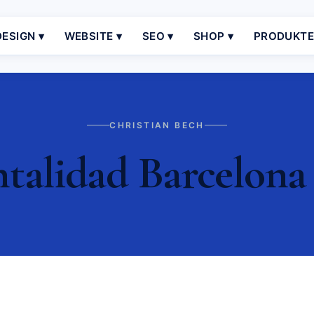
ESIGN ▾
WEBSITE ▾
SEO ▾
SHOP ▾
PRODUKT
CHRISTIAN BECH
alidad Barcelona 