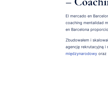
– Coachi
El mercado en Barcelon
coaching mentalidad mi
en Barcelona proporcio
Zbudowałem i skalował
agencję rekrutacyjną 
międzynarodowy
oraz