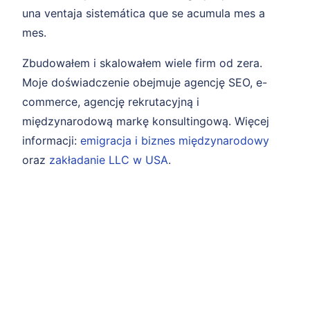
una ventaja sistemática que se acumula mes a
mes.
Zbudowałem i skalowałem wiele firm od zera.
Moje doświadczenie obejmuje agencję SEO, e-
commerce, agencję rekrutacyjną i
międzynarodową markę konsultingową. Więcej
informacji:
emigracja i biznes międzynarodowy
oraz
zakładanie LLC w USA
.