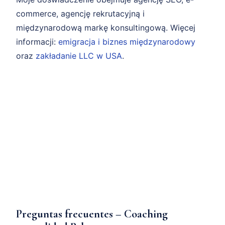
commerce, agencję rekrutacyjną i
międzynarodową markę konsultingową. Więcej
informacji:
emigracja i biznes międzynarodowy
oraz
zakładanie LLC w USA
.
Preguntas frecuentes – Coaching