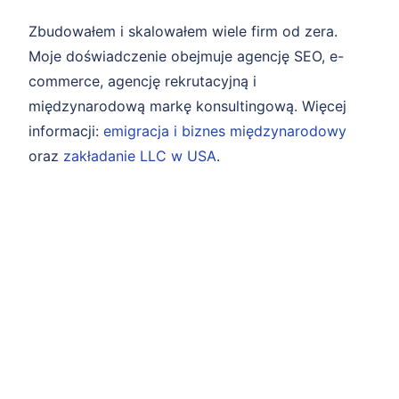
Zbudowałem i skalowałem wiele firm od zera.
Moje doświadczenie obejmuje agencję SEO, e-
commerce, agencję rekrutacyjną i
międzynarodową markę konsultingową. Więcej
informacji:
emigracja i biznes międzynarodowy
oraz
zakładanie LLC w USA
.