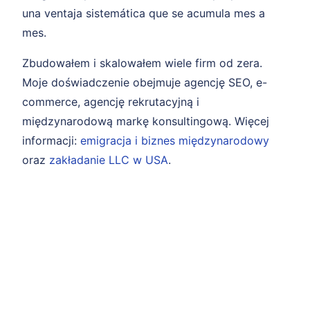
una ventaja sistemática que se acumula mes a
mes.
Zbudowałem i skalowałem wiele firm od zera.
Moje doświadczenie obejmuje agencję SEO, e-
commerce, agencję rekrutacyjną i
międzynarodową markę konsultingową. Więcej
informacji:
emigracja i biznes międzynarodowy
oraz
zakładanie LLC w USA
.