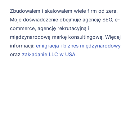
Zbudowałem i skalowałem wiele firm od zera.
Moje doświadczenie obejmuje agencję SEO, e-
commerce, agencję rekrutacyjną i
międzynarodową markę konsultingową. Więcej
informacji:
emigracja i biznes międzynarodowy
oraz
zakładanie LLC w USA
.