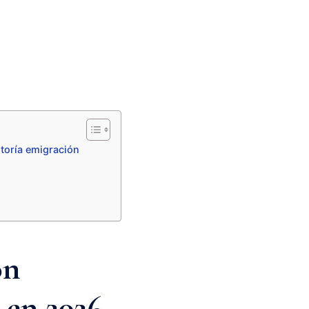
ltoría emigración
ón
 en 2026