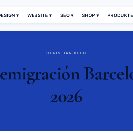
ESIGN ▾
WEBSITE ▾
SEO ▾
SHOP ▾
PRODUKT
CHRISTIAN BECH
emigración Barcel
2026