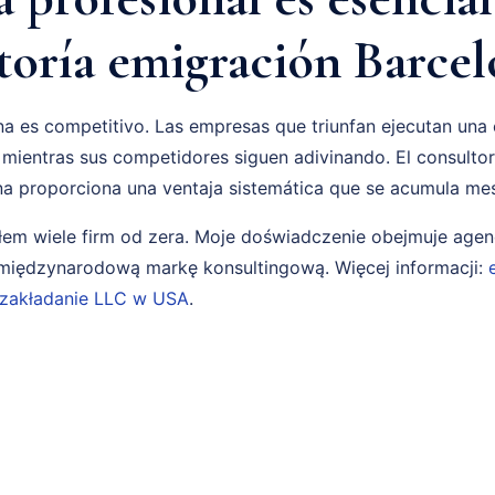
toría emigración Barce
a es competitivo. Las empresas que triunfan ejecutan una
 mientras sus competidores siguen adivinando. El consulto
na proporciona una ventaja sistemática que se acumula me
em wiele firm od zera. Moje doświadczenie obejmuje age
i międzynarodową markę konsultingową. Więcej informacji:
zakładanie LLC w USA
.