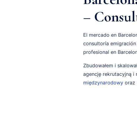
– Consul
El mercado en Barcelon
consultoría emigración
profesional en Barcelo
Zbudowałem i skalował
agencję rekrutacyjną 
międzynarodowy
oraz