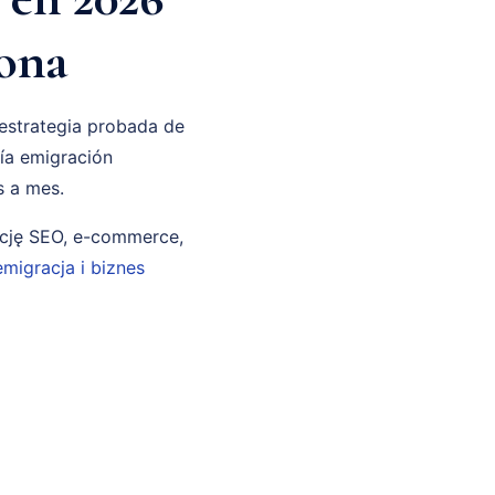
lona
 estrategia probada de
ría emigración
s a mes.
ncję SEO, e-commerce,
emigracja i biznes