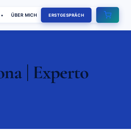
E
ÜBER MICH
ERSTGESPRÄCH
ona | Experto