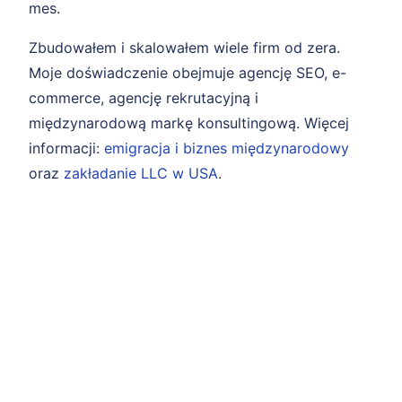
mes.
Zbudowałem i skalowałem wiele firm od zera.
Moje doświadczenie obejmuje agencję SEO, e-
commerce, agencję rekrutacyjną i
międzynarodową markę konsultingową. Więcej
informacji:
emigracja i biznes międzynarodowy
oraz
zakładanie LLC w USA
.