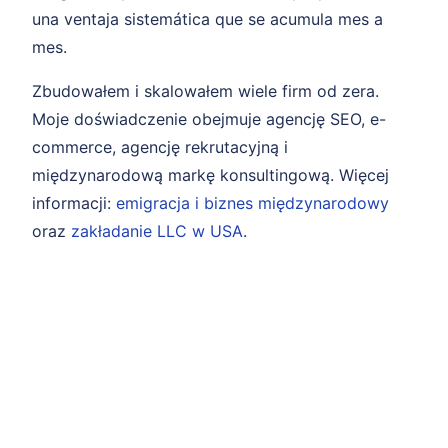
una ventaja sistemática que se acumula mes a
mes.
Zbudowałem i skalowałem wiele firm od zera.
Moje doświadczenie obejmuje agencję SEO, e-
commerce, agencję rekrutacyjną i
międzynarodową markę konsultingową. Więcej
informacji:
emigracja i biznes międzynarodowy
oraz
zakładanie LLC w USA
.