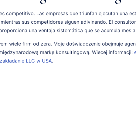
s competitivo. Las empresas que triunfan ejecutan una es
 mientras sus competidores siguen adivinando. El consulto
proporciona una ventaja sistemática que se acumula mes a
em wiele firm od zera. Moje doświadczenie obejmuje age
i międzynarodową markę konsultingową. Więcej informacji:
zakładanie LLC w USA
.