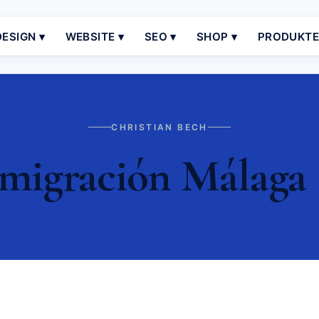
ESIGN ▾
WEBSITE ▾
SEO ▾
SHOP ▾
PRODUKT
CHRISTIAN BECH
migración Málaga 