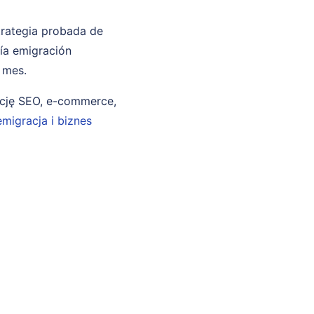
trategia probada de
ría emigración
 mes.
ncję SEO, e-commerce,
emigracja i biznes