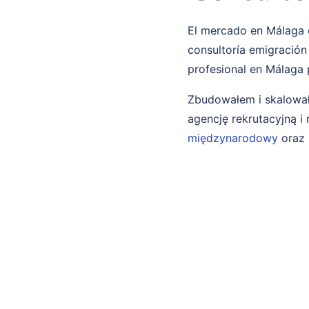
El mercado en Málaga e
consultoría emigración
profesional en Málaga 
Zbudowałem i skalował
agencję rekrutacyjną 
międzynarodowy
oraz