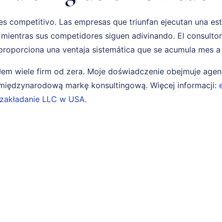
s competitivo. Las empresas que triunfan ejecutan una es
 mientras sus competidores siguen adivinando. El consulto
proporciona una ventaja sistemática que se acumula mes a
em wiele firm od zera. Moje doświadczenie obejmuje age
i międzynarodową markę konsultingową. Więcej informacji:
zakładanie LLC w USA
.