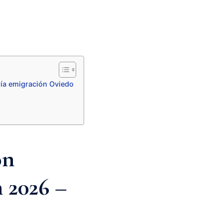
ría emigración Oviedo
ón
n 2026 –