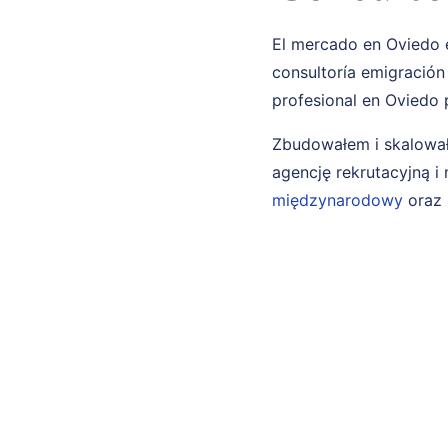
El mercado en Oviedo e
consultoría emigración
profesional en Oviedo 
Zbudowałem i skalował
agencję rekrutacyjną 
międzynarodowy
oraz