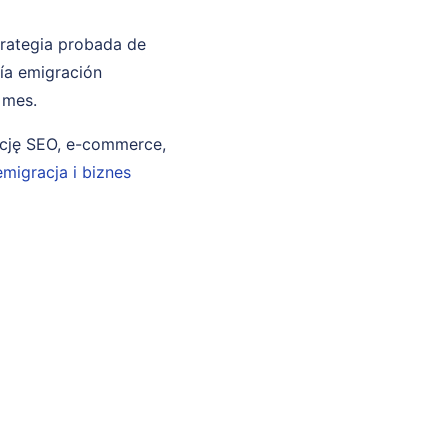
trategia probada de
ría emigración
 mes.
ncję SEO, e-commerce,
emigracja i biznes