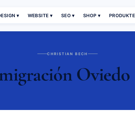
ESIGN ▾
WEBSITE ▾
SEO ▾
SHOP ▾
PRODUKT
CHRISTIAN BECH
migración Oviedo 