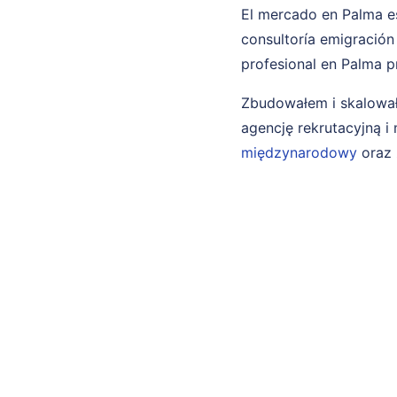
El mercado en Palma es
consultoría emigración
profesional en Palma p
Zbudowałem i skalował
agencję rekrutacyjną 
międzynarodowy
oraz