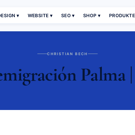
ESIGN ▾
WEBSITE ▾
SEO ▾
SHOP ▾
PRODUKT
CHRISTIAN BECH
emigración Palma |