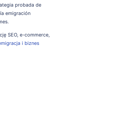
rategia probada de
ría emigración
mes.
ncję SEO, e-commerce,
emigracja i biznes