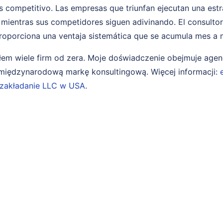
 competitivo. Las empresas que triunfan ejecutan una est
 mientras sus competidores siguen adivinando. El consulto
roporciona una ventaja sistemática que se acumula mes a 
em wiele firm od zera. Moje doświadczenie obejmuje age
i międzynarodową markę konsultingową. Więcej informacji:
zakładanie LLC w USA
.