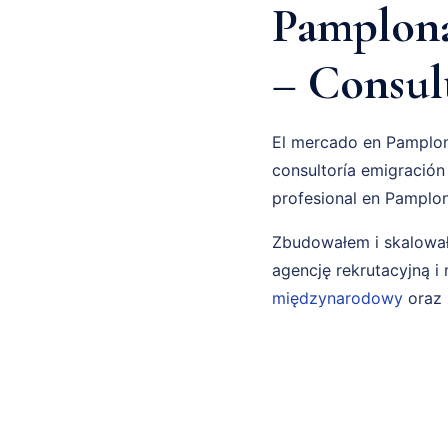
Pamplona 
– Consul
El mercado en Pamplona
consultoría emigración
profesional en Pamplo
Zbudowałem i skalował
agencję rekrutacyjną 
międzynarodowy
oraz