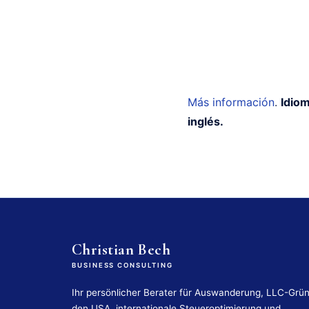
Más información
.
Idiom
inglés.
Christian Bech
BUSINESS CONSULTING
Ihr persönlicher Berater für Auswanderung, LLC-Grü
den USA, internationale Steueroptimierung und