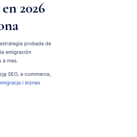
 en 2026
ona
estrategia probada de
ría emigración
s a mes.
ncję SEO, e-commerce,
emigracja i biznes