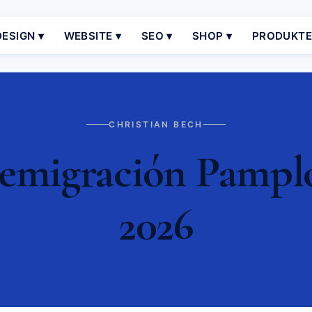
ESIGN ▾
WEBSITE ▾
SEO ▾
SHOP ▾
PRODUKT
CHRISTIAN BECH
 emigración Pamplo
2026