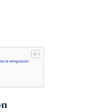
toría emigración
ón