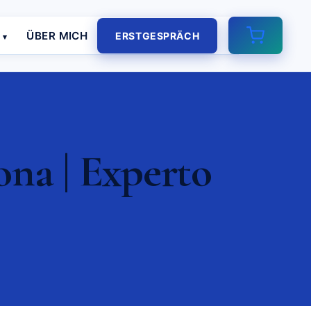
E
ÜBER MICH
ERSTGESPRÄCH
na | Experto