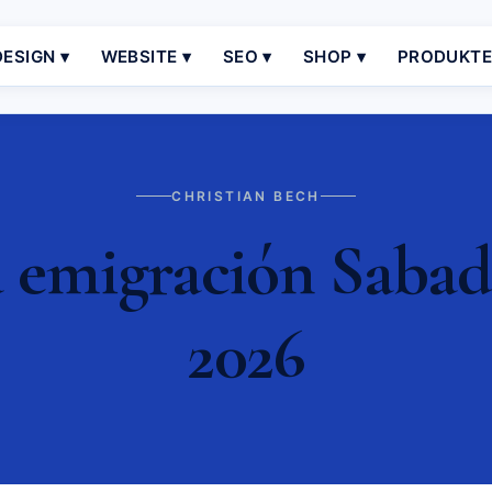
ESIGN ▾
WEBSITE ▾
SEO ▾
SHOP ▾
PRODUKT
CHRISTIAN BECH
 emigración Sabade
2026