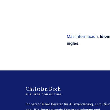
Más información
.
Idiom
inglés.
Christian Bech
BUSINESS CONSULTING
Ihr persönlicher Berater für Auswanderung, LLC-Grü
den USA, internationale Steueroptimierung und