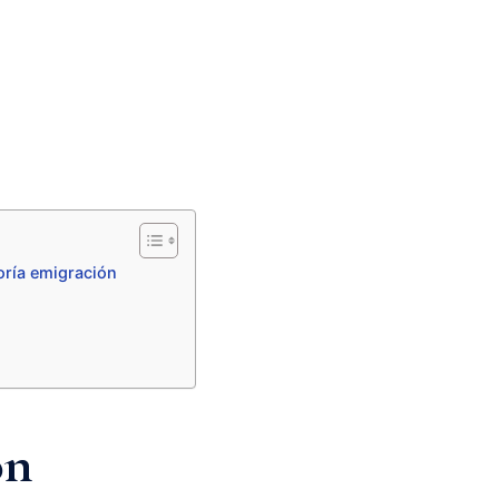
oría emigración
ón