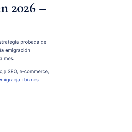
en 2026 –
strategia probada de
ría emigración
 a mes.
ncję SEO, e-commerce,
emigracja i biznes