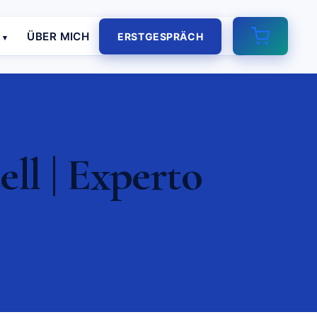
E
ÜBER MICH
ERSTGESPRÄCH
ll | Experto