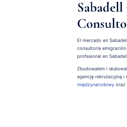
Sabadell 
Consulto
El mercado en Sabadell
consultoría emigración
profesional en Sabadel
Zbudowałem i skalował
agencję rekrutacyjną 
międzynarodowy
oraz