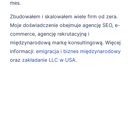
mes.
Zbudowałem i skalowałem wiele firm od zera.
Moje doświadczenie obejmuje agencję SEO, e-
commerce, agencję rekrutacyjną i
międzynarodową markę konsultingową. Więcej
informacji:
emigracja i biznes międzynarodowy
oraz
zakładanie LLC w USA
.