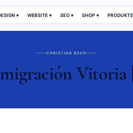
ESIGN ▾
WEBSITE ▾
SEO ▾
SHOP ▾
PRODUKT
CHRISTIAN BECH
migración Vitoria 