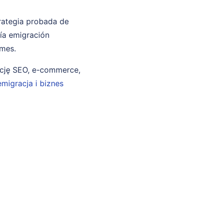
trategia probada de
ría emigración
 mes.
ncję SEO, e-commerce,
emigracja i biznes