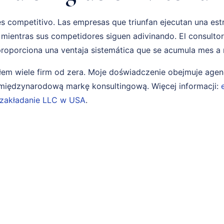
es competitivo. Las empresas que triunfan ejecutan una es
 mientras sus competidores siguen adivinando. El consulto
 proporciona una ventaja sistemática que se acumula mes a
em wiele firm od zera. Moje doświadczenie obejmuje age
i międzynarodową markę konsultingową. Więcej informacji:
zakładanie LLC w USA
.