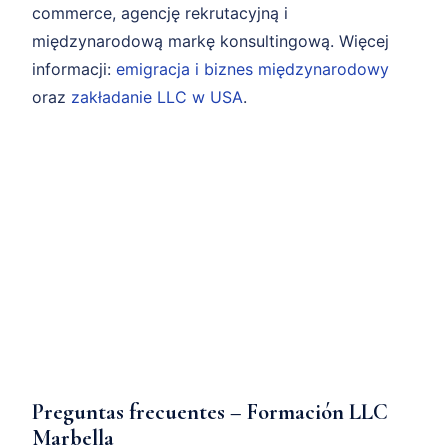
commerce, agencję rekrutacyjną i
międzynarodową markę konsultingową. Więcej
informacji:
emigracja i biznes międzynarodowy
oraz
zakładanie LLC w USA
.
Preguntas frecuentes – Formación LLC
Marbella