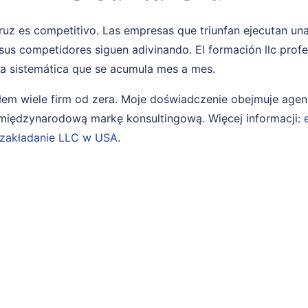
uz es competitivo. Las empresas que triunfan ejecutan un
 sus competidores siguen adivinando. El formación llc prof
ja sistemática que se acumula mes a mes.
em wiele firm od zera. Moje doświadczenie obejmuje age
i międzynarodową markę konsultingową. Więcej informacji:
zakładanie LLC w USA
.