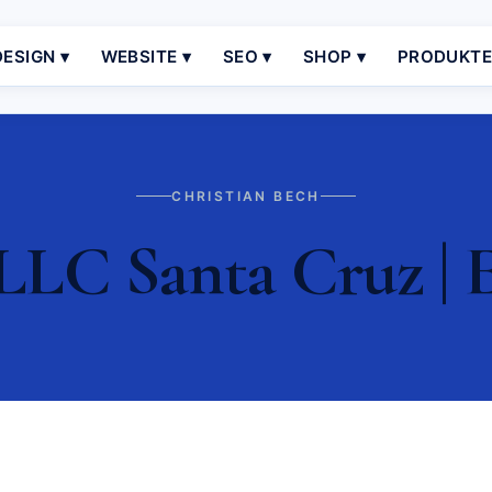
ESIGN ▾
WEBSITE ▾
SEO ▾
SHOP ▾
PRODUKT
CHRISTIAN BECH
LLC Santa Cruz | E