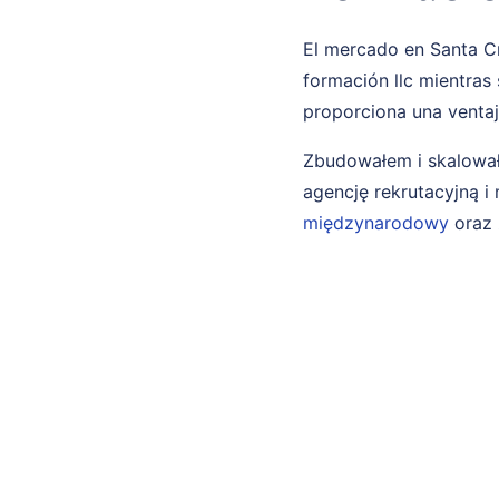
El mercado en Santa Cr
formación llc mientras
proporciona una venta
Zbudowałem i skalował
agencję rekrutacyjną 
międzynarodowy
oraz