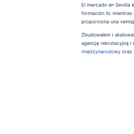
El mercado en Sevilla 
formación llc mientras 
proporciona una venta
Zbudowałem i skalował
agencję rekrutacyjną 
międzynarodowy
oraz