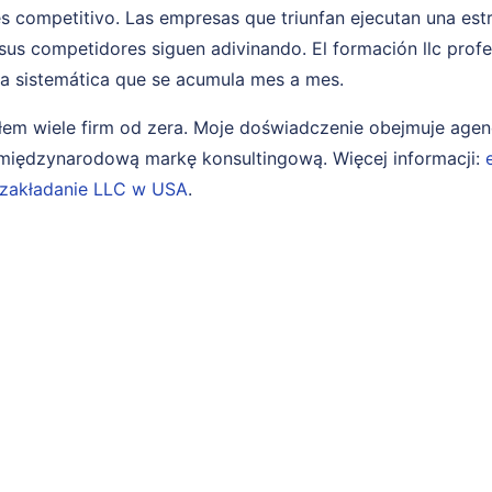
es competitivo. Las empresas que triunfan ejecutan una es
sus competidores siguen adivinando. El formación llc profes
ja sistemática que se acumula mes a mes.
em wiele firm od zera. Moje doświadczenie obejmuje age
i międzynarodową markę konsultingową. Więcej informacji:
zakładanie LLC w USA
.