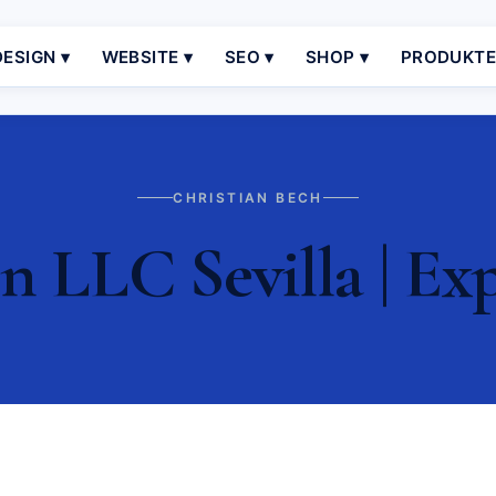
ESIGN ▾
WEBSITE ▾
SEO ▾
SHOP ▾
PRODUKT
CHRISTIAN BECH
 LLC Sevilla | Ex