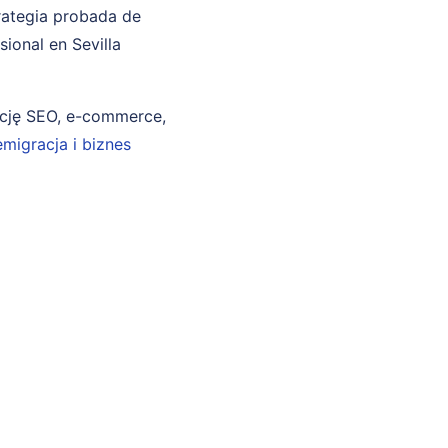
trategia probada de
ional en Sevilla
ncję SEO, e-commerce,
emigracja i biznes