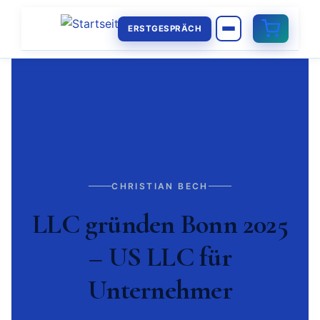
ERSTGESPRÄCH
CHRISTIAN BECH
LLC gründen Bonn 2025
– US LLC für
Unternehmer