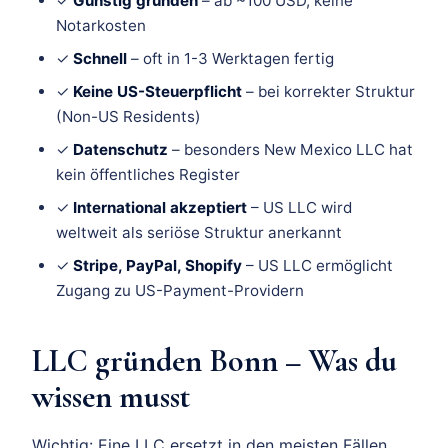
✓
Günstig gründen
– ab ~100 USD, keine
Notarkosten
✓
Schnell
– oft in 1-3 Werktagen fertig
✓
Keine US-Steuerpflicht
– bei korrekter Struktur
(Non-US Residents)
✓
Datenschutz
– besonders New Mexico LLC hat
kein öffentliches Register
✓
International akzeptiert
– US LLC wird
weltweit als seriöse Struktur anerkannt
✓
Stripe, PayPal, Shopify
– US LLC ermöglicht
Zugang zu US-Payment-Providern
LLC gründen Bonn – Was du
wissen musst
Wichtig: Eine LLC ersetzt in den meisten Fällen