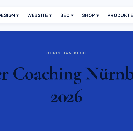
ESIGN ▾
WEBSITE ▾
SEO ▾
SHOP ▾
PRODUKT
CHRISTIAN BECH
 Coaching Nürnbe
2026