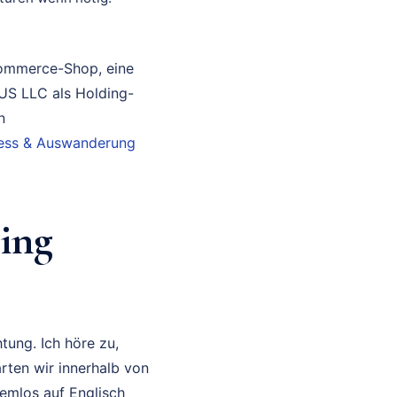
Commerce-Shop, eine
 US LLC als Holding-
n
iness & Auswanderung
ing
tung. Ich höre zu,
rten wir innerhalb von
lemlos auf Englisch