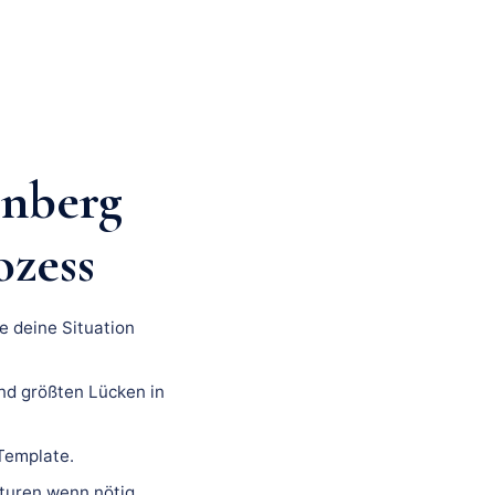
nberg
ozess
e deine Situation
nd größten Lücken in
 Template.
turen wenn nötig.