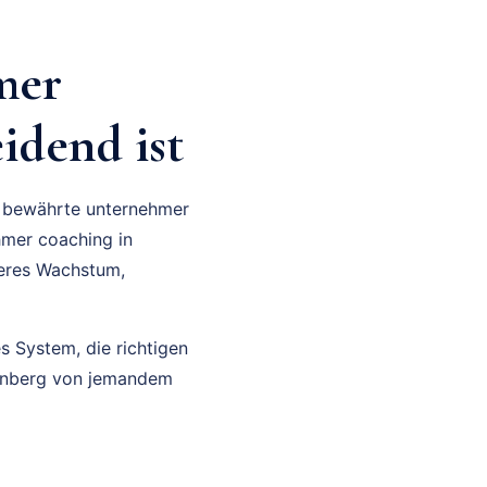
mer
idend ist
ne bewährte unternehmer
hmer coaching in
leres Wachstum,
es System, die richtigen
ürnberg von jemandem