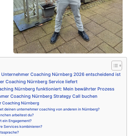
e Unternehmer Coaching Nürnberg 2026 entscheidend ist
r Coaching Nürnberg Service liefert
ching Nürnberg funktioniert: Mein bewährter Prozess
hmer Coaching Nürnberg Strategy Call buchen
r Coaching Nürnberg
et deinen unternehmer coaching von anderen in Nürnberg?
nchen arbeitest du?
rt ein Engagement?
re Services kombinieren?
itssprache?