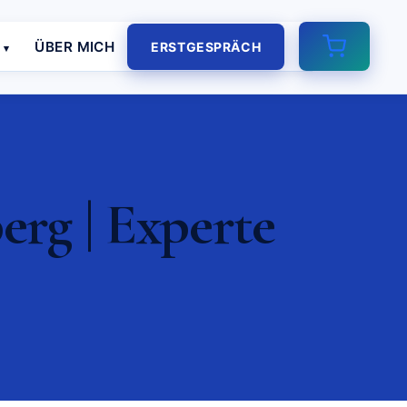
E
ÜBER MICH
ERSTGESPRÄCH
rg | Experte