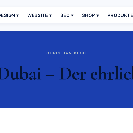
ESIGN ▾
WEBSITE ▾
SEO ▾
SHOP ▾
PRODUKT
CHRISTIAN BECH
ubai – Der ehrlic