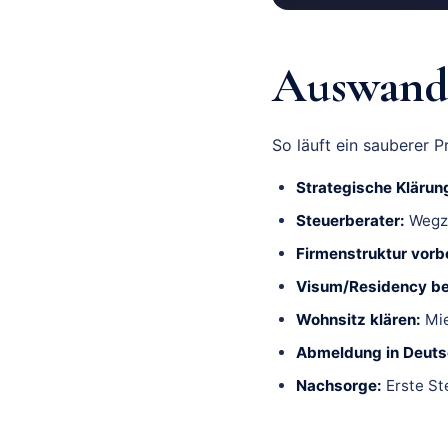
Auswande
So läuft ein sauberer P
Strategische Klärun
Steuerberater:
Wegzu
Firmenstruktur vorb
Visum/Residency be
Wohnsitz klären:
Mie
Abmeldung in Deuts
Nachsorge:
Erste Ste