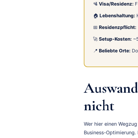
🛂
Visa/Residenz:
F
🏠
Lebenshaltung:
H
📅
Residenzpflicht:
🚀
Setup-Kosten:
~5
📍
Beliebte Orte:
Do
Auswand
nicht
Wer hier einen Wegzug i
Business-Optimierung. D