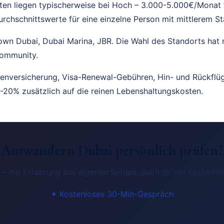
ten liegen typischerweise bei Hoch – 3.000-5.000€/Monat 
chschnittswerte für eine einzelne Person mit mittlerem St
wn Dubai, Dubai Marina, JBR. Die Wahl des Standorts hat 
Community.
kenversicherung, Visa-Renewal-Gebühren, Hin- und Rückflüg
10-20% zusätzlich auf die reinen Lebenshaltungskosten.
Auswandern Dubai persönlich prüfen?
h – mit Erfahrung aus eigenen Setups. Buch dir ein kostenlo
✦ Kostenloses 30-Min-Gespräch