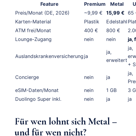
Feature
Premium
Metal
U
Preis/Monat (DE, 2026)
~9,99 €
15,99 €
65 
Karten-Material
Plastik
Edelstahl
Pla
ATM frei/Monat
400 €
800 €
2.0
Lounge-Zugang
nein
nein
ja, 
ja,
ja,
Auslandskrankenversicherung
ja
erw
erweitert
+ S
ja,
Concierge
nein
ja
Pr
eSIM-Daten/Monat
nein
1 GB
3 
Duolingo Super inkl.
nein
ja
ja
Für wen lohnt sich Metal –
und für wen nicht?