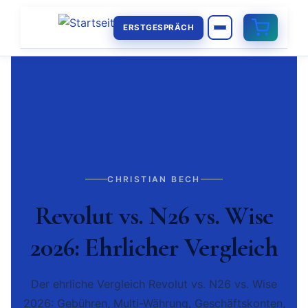
ERSTGESPRÄCH
CHRISTIAN BECH
Revolut vs. N26 vs. Wise
2026: Ehrlicher Vergleich
Der ehrliche Vergleich Revolut vs. N26 vs. Wise
2026: Gebühren, Multi-Währung, Geschäftskonten,