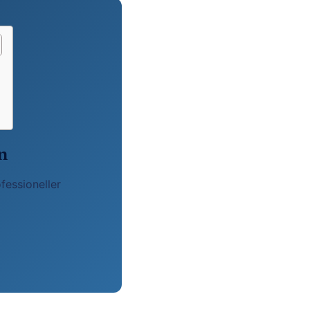
n
fessioneller