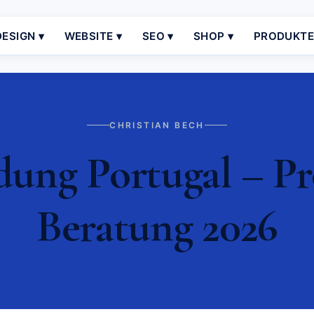
ESIGN ▾
WEBSITE ▾
SEO ▾
SHOP ▾
PRODUKT
CHRISTIAN BECH
ng Portugal – Pro
Beratung 2026