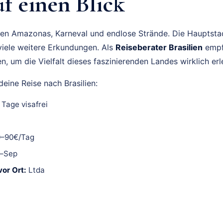
f einen Blick
den Amazonas, Karneval und endlose Strände. Die Hauptstadt
 viele weitere Erkundungen. Als
Reiseberater Brasilien
empf
, um die Vielfalt dieses faszinierenden Landes wirklich er
eine Reise nach Brasilien:
Tage visafrei
0–90€/Tag
–Sep
or Ort:
Ltda