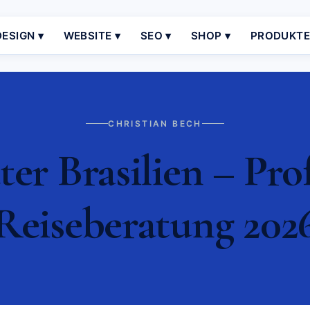
ESIGN ▾
WEBSITE ▾
SEO ▾
SHOP ▾
PRODUKT
CHRISTIAN BECH
ter Brasilien – Prof
Reiseberatung 202