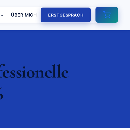
E
ÜBER MICH
ERSTGESPRÄCH
essionelle
6