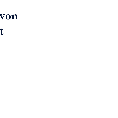
 von
t