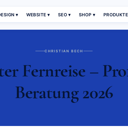
ESIGN ▾
WEBSITE ▾
SEO ▾
SHOP ▾
PRODUKT
CHRISTIAN BECH
er Fernreise – Pro
Beratung 2026