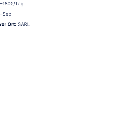
0–180€/Tag
–Sep
or Ort:
SARL