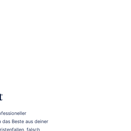
t
fessioneller
h das Beste aus deiner
stenfallen, falsch