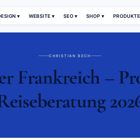
ESIGN ▾
WEBSITE ▾
SEO ▾
SHOP ▾
PRODUKT
CHRISTIAN BECH
er Frankreich – Pro
Reiseberatung 202