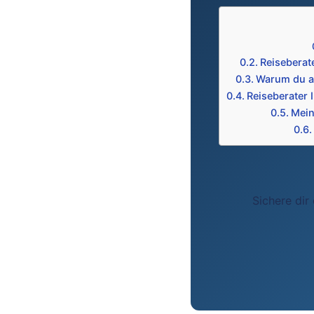
Reiseberate
Warum du al
Reiseberater 
Mein
Sichere dir