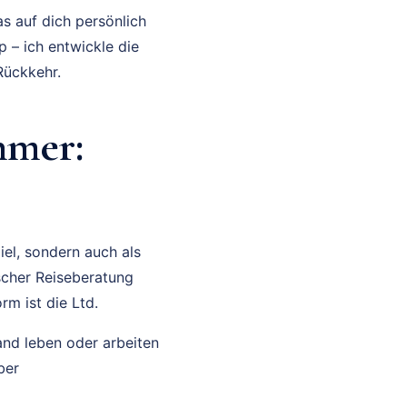
s auf dich persönlich
p – ich entwickle die
Rückkehr.
hmer:
el, sondern auch als
scher Reiseberatung
rm ist die Ltd.
land leben oder arbeiten
ber