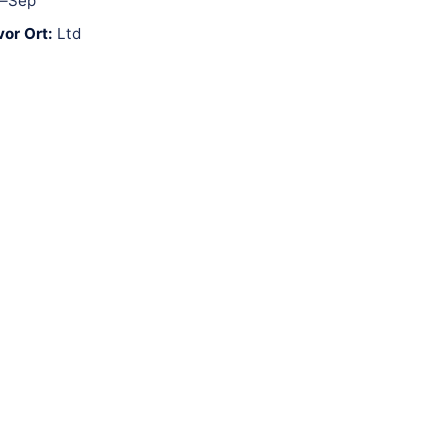
–Sep
or Ort:
Ltd