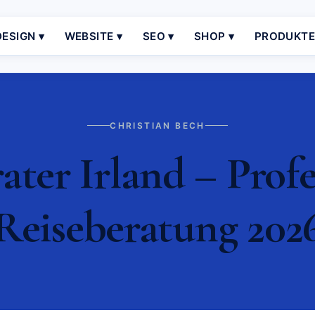
ESIGN ▾
WEBSITE ▾
SEO ▾
SHOP ▾
PRODUKT
CHRISTIAN BECH
ater Irland – Profe
Reiseberatung 202