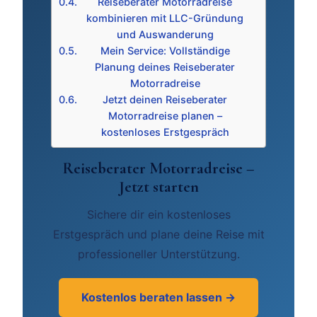
Reiseberater Motorradreise
kombinieren mit LLC-Gründung
und Auswanderung
Mein Service: Vollständige
Planung deines Reiseberater
Motorradreise
Jetzt deinen Reiseberater
Motorradreise planen –
kostenloses Erstgespräch
Reiseberater Motorradreise –
Jetzt starten
Sichere dir ein kostenloses
Erstgespräch und plane deine Reise mit
professioneller Unterstützung.
Kostenlos beraten lassen →